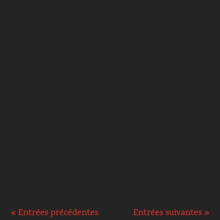
Il n’y a rien au-dessus de l'amour, dira
l’apôtre Paul. Tout devrait être motivé par
l’amour, tant nos pensées que nos actions. Je
pourrais faire...
« Entrées précédentes
Entrées suivantes »