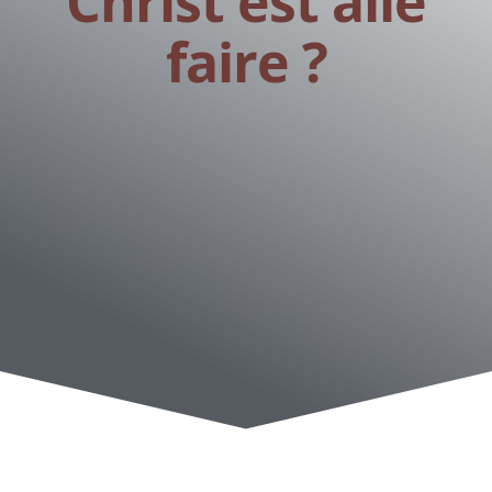
Christ est allé
faire ?