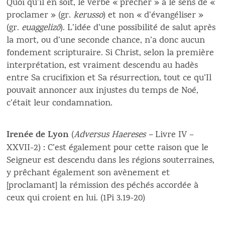
Quoi qu’il en soit, le verbe « prêcher » a le sens de «
proclamer » (gr.
kerusso
) et non « d’évangéliser »
(gr.
euaggelizō
). L’idée d’une possibilité de salut après
la mort, ou d’une seconde chance, n’a donc aucun
fondement scripturaire. Si Christ, selon la première
interprétation, est vraiment descendu au hadès
entre Sa crucifixion et Sa résurrection, tout ce qu’Il
pouvait annoncer aux injustes du temps de Noé,
c’était leur condamnation.
Irenée de Lyon
(
Adversus Haereses –
Livre IV –
XXVII-2) : C’est également pour cette raison que le
Seigneur est descendu dans les régions souterraines,
y prêchant également son avènement et
[proclamant] la rémission des péchés accordée à
ceux qui croient en lui. (1Pi 3.19-20)