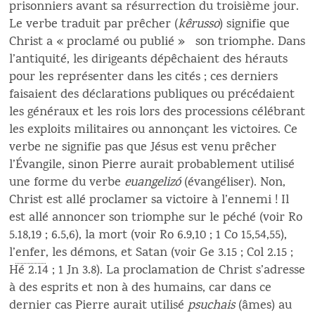
prisonniers avant sa résurrection du troisième jour.
Le verbe traduit par prêcher (
kêrusso
) signifie que
Christ a « proclamé ou publié » son triomphe. Dans
l’antiquité, les dirigeants dépêchaient des hérauts
pour les représenter dans les cités ; ces derniers
faisaient des déclarations publiques ou précédaient
les généraux et les rois lors des processions célébrant
les exploits militaires ou annonçant les victoires. Ce
verbe ne signifie pas que Jésus est venu prêcher
l’Évangile, sinon Pierre aurait probablement utilisé
une forme du verbe
euangelizó
(évangéliser). Non,
Christ est allé proclamer sa victoire à l’ennemi ! Il
est allé annoncer son triomphe sur le péché (voir Ro
5.18,19 ; 6.5,6), la mort (voir Ro 6.9,10 ; 1 Co 15,54,55),
l’
enfer
, les démons, et Satan (voir Ge 3.15 ; Col 2.15 ;
Hé 2.14 ; 1 Jn 3.8). La proclamation de Christ s’adresse
à des esprits et non à des humains, car dans ce
dernier cas Pierre aurait utilisé
psuchais
(âmes) au