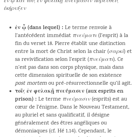
ἐν ᾧ καὶ τοῖς ἐν φυλακῇ πνεύμασιν πορευθεὶς
ἐκήρυξεν
ἐν ᾧ (dans lequel) :
Le terme renvoie à
l’antécédent immédiat
πνεύματι
(l’esprit) à la
fin du verset 18. Pierre établit une distinction
entre la mort de Christ selon la chair (
σαρκί
) et
sa revivification selon l’esprit (
πνεύματι
). Ce
n’est pas dans son corps physique, mais dans
cette dimension spirituelle de son existence
post mortem
ou pré-résurrectionnelle qu’il agit.
τοῖς ἐν φυλακῇ πνεύμασιν (aux esprits en
prison) :
Le terme
πνεύμασιν
(esprits) est au
cœur de l’énigme. Dans le Nouveau Testament,
au pluriel et sans qualificatif, il désigne
généralement des êtres angéliques ou
démoniaques (cf. Hé 1.14). Cependant, le