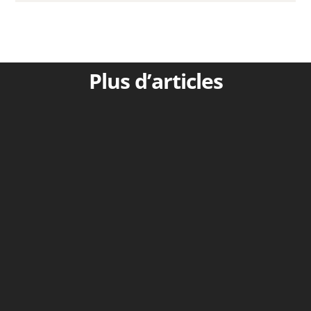
Plus d’articles
Voyons d’abord quelques traductions : S21
(2007) : Aide avec empressement Zénas,
l'expert de la loi.Bayard (2001) : Occupe-toi
avec soin du départ...