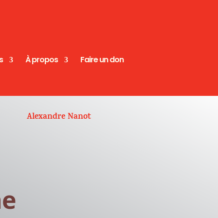
s
À propos
Faire un don
Alexandre Nanot
ne