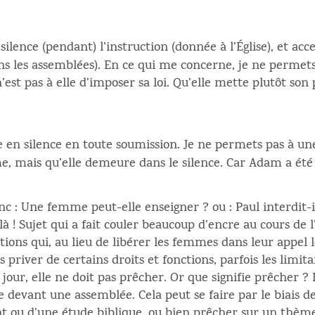
lence (pendant) l’instruction (donnée à l’Église), et acc
ns les assemblées). En ce qui me concerne, je ne permet
st pas à elle d’imposer sa loi. Qu’elle mette plutôt so
n silence en toute soumission. Je ne permets pas à u
, mais qu’elle demeure dans le silence. Car Adam a été 
donc : Une femme peut-elle enseigner ? ou : Paul interdit
à ! Sujet qui a fait couler beaucoup d’encre au cours de l’h
ations qui, au lieu de libérer les femmes dans leur appel
s priver de certains droits et fonctions, parfois les limit
our, elle ne doit pas prêcher. Or que signifie prêcher ? 
e devant une assemblée. Cela peut se faire par le biais de
t ou d’une étude biblique, ou bien prêcher sur un thè