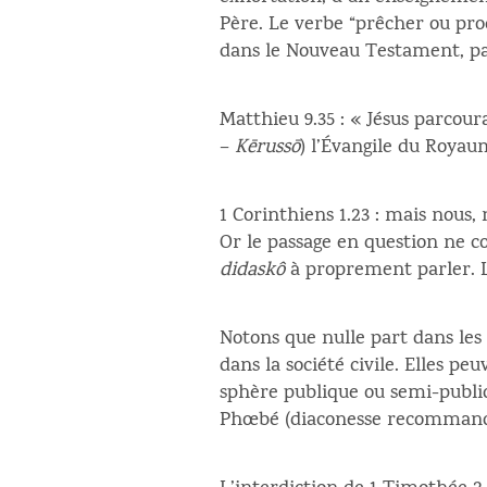
Père. Le verbe “prêcher ou pr
dans le Nouveau Testament, p
Matthieu 9.35 : « Jésus parcoura
–
Kērussō
) l’Évangile du Royau
1 Corinthiens 1.23 : mais nous, 
Or le passage en question ne c
didaskô
à proprement parler. 
Notons que nulle part dans les
dans la société civile. Elles pe
sphère publique ou semi-publiqu
Phœbé (diaconesse recommand