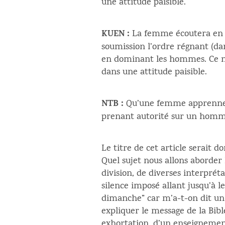
une attitude paisible.
KUEN :
La femme écoutera en si
soumission l’ordre régnant (da
en dominant les hommes. Ce n’e
dans une attitude paisible.
NTB
:
Qu’une femme apprenne e
prenant autorité sur un homme
Le titre de cet article serait 
Quel sujet nous allons aborder l
division, de diverses interprét
silence imposé allant jusqu’à le
dimanche” car m’a-t-on dit un j
expliquer le message de la Bibl
exhortation, d’un enseignemen