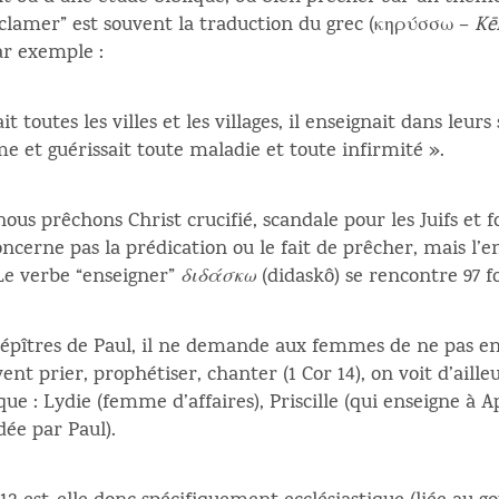
oclamer” est souvent la traduction du grec (κηρύσσω –
Kē
ar exemple :
it toutes les villes et les villages, il enseignait dans le
me et guérissait toute maladie et toute infirmité ».
nous prêchons Christ crucifié, scandale pour les Juifs et f
oncerne pas la prédication ou le fait de prêcher, mais l
Le verbe “enseigner”
διδάσκω
(didaskô) se rencontre 97 fo
 épîtres de Paul, il ne demande aux femmes de ne pas en
uvent prier, prophétiser, chanter (1 Cor 14), on voit d’ail
e : Lydie (femme d’affaires), Priscille (qui enseigne à A
ée par Paul).