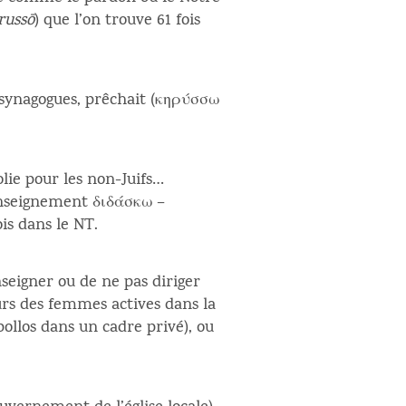
russō
) que l’on trouve 61 fois
urs synagogues, prêchait (κηρύσσω
olie pour les non-Juifs…
’enseignement διδάσκω –
is dans le NT.
seigner ou de ne pas diriger
leurs des femmes actives dans la
pollos dans un cadre privé), ou