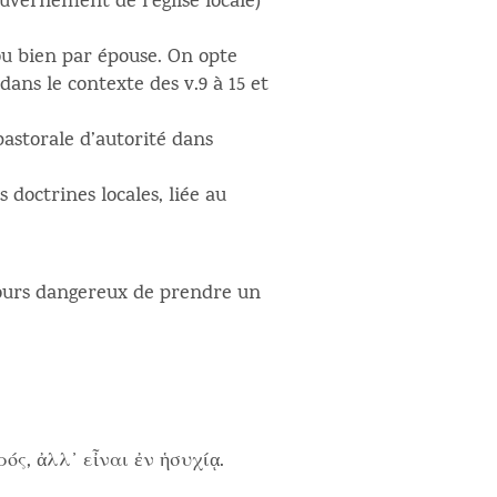
ouvernement de l’église locale)
u bien par épouse. On opte
dans le contexte des v.9 à 15 et
 pastorale d’autorité dans
 doctrines locales, liée au
jours dangereux de prendre un
ρός, ἀλλ᾽ εἶναι ἐν ἡσυχίᾳ.