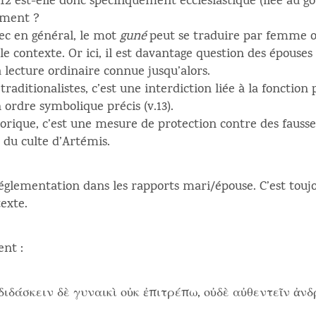
12 est-elle donc spécifiquement ecclésiastique (liée au g
ement ?
rec en général, le mot
guné
peut se traduire par femme o
le contexte. Or ici, il est davantage question des épouses 
lecture ordinaire connue jusqu’alors.
s traditionalistes, c’est une interdiction liée à la fonction
un ordre symbolique précis (v.13).
storique, c’est une mesure de protection contre des fausses
t du culte d’Artémis.
réglementation dans les rapports mari/épouse. C’est tou
texte.
ent :
: διδάσκειν δὲ γυναικὶ οὐκ ἐπιτρέπω, οὐδὲ αὐθεντεῖν ἀνδ