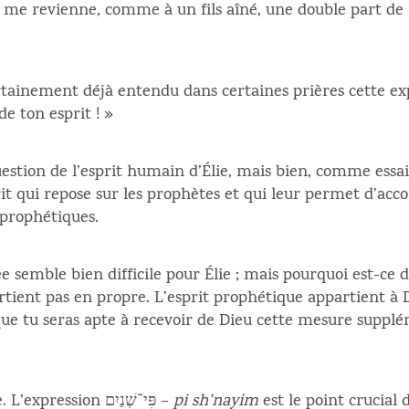
 me revienne, comme à un fils aîné, une double part de l’
ainement déjà entendu dans certaines prières cette expr
de ton esprit ! »
 question de l’esprit humain d’Élie, mais bien, comme essa
it qui repose sur les prophètes et qui leur permet d’acc
 prophétiques.
semble bien difficile pour Élie ; mais pourquoi est-ce d
rtient pas en propre. L’esprit prophétique appartient à 
st que tu seras apte à recevoir de Dieu cette mesure supplé
Venons-en à la requête d’Élisée. L’expression פִּי־שְׁנַיִם –
pi sh’nayim
est le point crucial