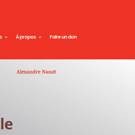
s
À propos
Faire un don
Alexandre Nanot
le