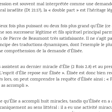
ression est souvent mal interprétée comme une demande
ral israélite (Dt 21:17), la « double part » est l’héritage 
x fois plus puissant ou deux fois plus grand qu’Élie (ce qu
son successeur légitime et fils spirituel principal pa
n de Pierre de Beaumont très satisfaisante. Il ne s’agit 
incipe des traductions dynamiques, dont l’exemple le plus
ne compréhension de la demande d’Élisée.
es assistent au dernier miracle d’Élie (2 Rois 2.8) et au pr
 « L’esprit d’Élie repose sur Élisée ». Élisée est donc bie
ès lors, on peut comprendre la requête d’Élisée ainsi ; 
 as accompli ».
e qu’Élie a accompli huit miracles, tandis qu’Élisée en a 
caniquement au sens littéral : il a eu une activité mirac