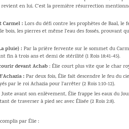
t revient en lui. C’est la première résurrection mentionnée
t Carmel :
Lors du défi contre les prophètes de Baal, le 
le bois, les pierres et même l’eau des fossés, prouvant q
a pluie) :
Par la prière fervente sur le sommet du Carmel,
nt fin à trois ans et demi de stérilité (1 Rois 18:41-45).
 courir devant Achab
: Élie court plus vite que le char roy
d’Achazia :
Par deux fois, Élie fait descendre le feu du c
s par le roi Achazia pour l’arrêter (2 Rois 1:10-12).
:
Juste avant son enlèvement, Élie frappe les eaux du Jo
ant de traverser à pied sec avec Élisée (2 Rois 2:8).
complis par Élie :