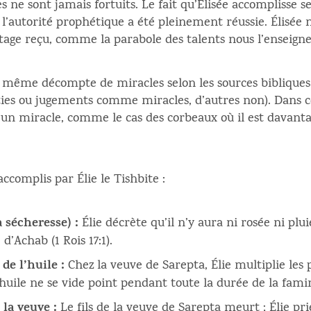
res ne sont jamais fortuits. Le fait qu’Élisée accomplisse 
 l’autorité prophétique a été pleinement réussie. Élisée
éritage reçu, comme la parabole des talents nous l’enseigne
le même décompte de miracles selon les sources bibliques
ies ou jugements comme miracles, d’autres non). Dans cer
un miracle, comme le cas des corbeaux où il est davanta
 accomplis par Élie le Tishbite :
a sécheresse) :
Élie décrète qu’il n’y aura ni rosée ni plu
d’Achab (1 Rois 17:1).
 de l’huile :
Chez la veuve de Sarepta, Élie multiplie les p
’huile ne se vide point pendant toute la durée de la famine
 la veuve :
Le fils de la veuve de Sarepta meurt ; Élie prie