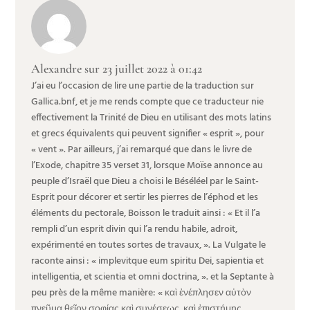
Alexandre
sur 23 juillet 2022 à 01:42
J’ai eu l’occasion de lire une partie de la traduction sur
Gallica.bnf, et je me rends compte que ce traducteur nie
effectivement la Trinité de Dieu en utilisant des mots latins
et grecs équivalents qui peuvent signifier « esprit », pour
« vent ». Par ailleurs, j’ai remarqué que dans le livre de
l’Exode, chapitre 35 verset 31, lorsque Moïse annonce au
peuple d’Israël que Dieu a choisi le Béséléel par le Saint-
Esprit pour décorer et sertir les pierres de l’éphod et les
éléments du pectorale, Boisson le traduit ainsi : « Et il l’a
rempli d’un esprit divin qui l’a rendu habile, adroit,
expérimenté en toutes sortes de travaux, ». La Vulgate le
raconte ainsi : « implevitque eum spiritu Dei, sapientia et
intelligentia, et scientia et omni doctrina, ». et la Septante à
peu près de la même manière: « καὶ ἐνέπλησεν αὐτὸν
πνεῦμα θεῖον σοφίας καὶ συνέσεως, καὶ ἐπιστήμης