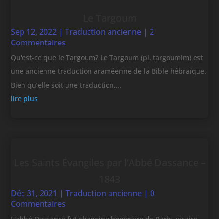
Le Targoum
Sep 12, 2022
|
Traduction ancienne
| 2
Commentaires
Qu'est-ce que le Targoum? Le Targoum (pl. targoumim) est
une ancienne traduction araméenne de la Bible hébraïque.
Bien qu’elle soit une traduction,...
lire plus
Les Saints Évangiles par l’Abbé Dassance –
1843
Déc 31, 2021
|
Traduction ancienne
| 0
Commentaires
L'abbé Dassance fut chanoine honoraire de Paris, vicaire