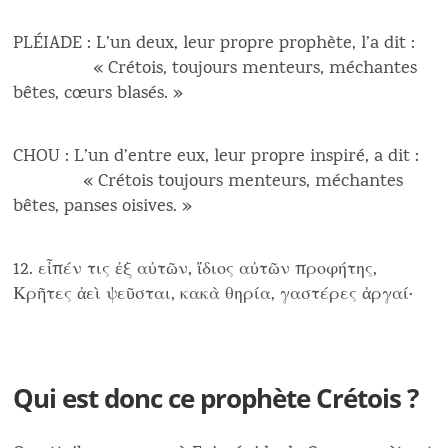
PLÉIADE : L’un deux, leur propre prophète, l’a dit :
« Crétois, toujours menteurs, méchantes
bêtes, cœurs blasés. »
CHOU : L’un d’entre eux, leur propre inspiré, a dit :
« Crétois toujours menteurs, méchantes
bêtes, panses oisives. »
12. εἶπέν τις ἐξ αὐτῶν, ἴδιος αὐτῶν προφήτης,
Κρῆτες ἀεὶ ψεῦσται, κακὰ θηρία, γαστέρες ἀργαί·
Qui est donc ce prophète Crétois ?