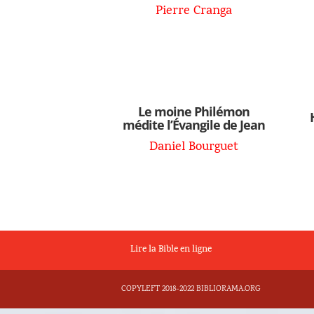
Pierre Cranga
Le moine Philémon
médite l’Évangile de Jean
Daniel Bourguet
Lire la Bible en ligne
COPYLEFT 2018-2022 BIBLIORAMA.ORG