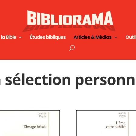
 la Bible
Études bibliques
Articles & Médias
Outil
sélection personn