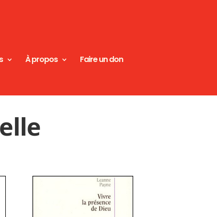
s
À propos
Faire un don
elle