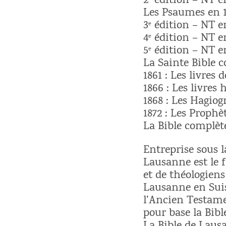
2ᵉ édition – NT e
Les Psaumes en 1
3ᵉ édition – NT e
4ᵉ édition – NT e
5ᵉ édition – NT e
La Sainte Bible 
1861 : Les livres 
1866 : Les livres 
1868 : Les Hagio
1872 : Les Prophè
La Bible complète
Entreprise sous l
Lausanne est le f
et de théologiens
Lausanne en Suis
l’Ancien Testamen
pour base la Bibl