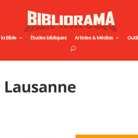
 la Bible
Études bibliques
Articles & Médias
Outil
e Lausanne