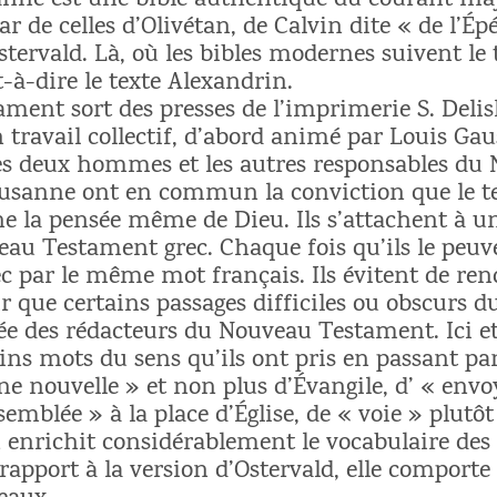
anne est une bible authentique du courant maj
ar de celles d’Olivétan, de Calvin dite « de l’Ép
tervald. Là, où les bibles modernes suivent le 
t-à-dire le texte Alexandrin.
ment sort des presses de l’imprimerie S. Deli
’un travail collectif, d’abord animé par Louis Ga
es deux hommes et les autres responsables du
sanne ont en commun la conviction que le tex
e la pensée même de Dieu. Ils s’attachent à u
eau Testament grec. Chaque fois qu’ils le peuv
 par le même mot français. Ils évitent de rend
ir que certains passages difficiles ou obscurs du
ée des rédacteurs du Nouveau Testament. Ici et 
ins mots du sens qu’ils ont pris en passant par l
e nouvelle » et non plus d’Évangile, d’ « envo
ssemblée » à la place d’Église, de « voie » plutô
on enrichit considérablement le vocabulaire des
rapport à la version d’Ostervald, elle comporte