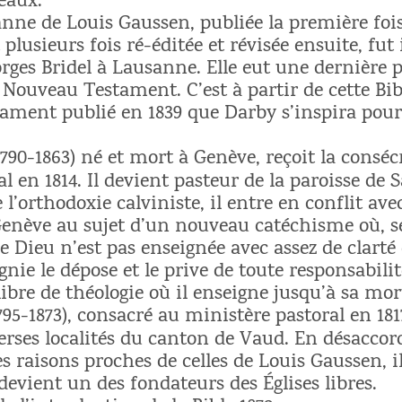
eaux.
anne de Louis Gaussen, publiée la première foi
t plusieurs fois ré-éditée et révisée ensuite, fu
rges Bridel à Lausanne. Elle eut une dernière p
u Nouveau Testament. C’est à partir de cette B
ment publié en 1839 que Darby s’inspira pour
790-1863) né et mort à Genève, reçoit la consé
l en 1814. Il devient pasteur de la paroisse de 
 l’orthodoxie calviniste, il entre en conflit a
Genève au sujet d’un nouveau catéchisme où, s
de Dieu n’est pas enseignée avec assez de clarté 
nie le dépose et le prive de toute responsabilité
ibre de théologie où il enseigne jusqu’à sa mor
795-1873), consacré au ministère pastoral en 181
rses localités du canton de Vaud. En désaccord
des raisons proches de celles de Louis Gaussen, il
t devient un des fondateurs des Églises libres.