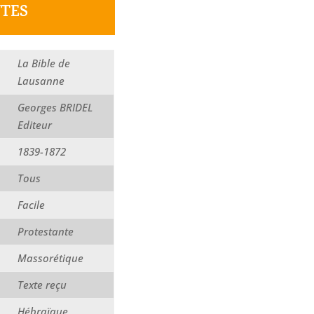
NTES
La Bible de
Lausanne
Georges BRIDEL
Editeur
1839-1872
Tous
Facile
Protestante
Massorétique
Texte reçu
Hébraïque