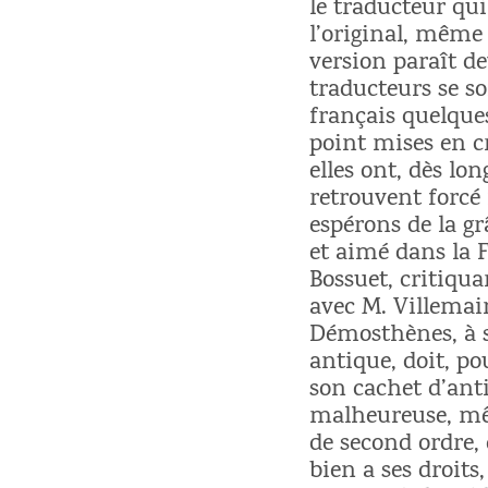
le traducteur qui
l’original, même
version paraît de
traducteurs se so
français quelques
point mises en cr
elles ont, dès lo
retrouvent forcé
espérons de la g
et aimé dans la F
Bossuet, critiqua
avec M. Villemai
Démosthènes, à s
antique, doit, p
son cachet d’anti
malheureuse, mêm
de second ordre, 
bien a ses droits,