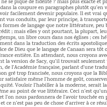
 ne se pique de fidélité ? mais plus exacte et 
 dans la coupure en paragraphes plutôt qu’en ve
voir facilement devenir populaire. Il est vrai q
nt vus conduits, par leur principe, à transport
 formes de langage que notre littérature, peu b
édit ; mais elles y ont pourtant, la plupart, leu
ngtemps, un libre cours dans nos églises ; ces h
 ment dans la traduction des écrits apostolique
râce de Dieu que le langage de Canaan sera tôt
rance entière. En attendant, nous croyons avec 
nt la version de Sacy, qu’il trouvait seulement t
n, de l’Académie française, parlant d’une trad
on gré trop francisée, nous croyons que la Bib
our satisfaire même l’homme de goût, conserve
quité. Vouloir l’habiller à la moderne, serait l
e au point de vue littéraire. Ceci n’est qu’u
et l’on nous pardonnera de l’avoir touchée en 
 et ce n’est pas peu de chose d’arriver à ce résu