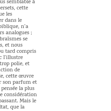
plus semblable à
rsets, cette
ue les
er dans le
iblique, n’a
rs analogues ;
ébraïsmes se
s, et nous
 ou tard compris
l’illustre
rop polie, et
uction de
le, cette œuvre
r son parfum et
a pensée la plus
ne considération
passant. Mais le
ltat, que la