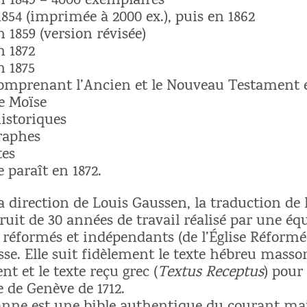
n 1849 – 4000 exemplaires
854 (imprimée à 2000 ex.), puis en 1862
n 1859 (version révisée)
n 1872
n 1875
comprenant l’Ancien et le Nouveau Testament e
de Moïse
historiques
graphes
tes
 paraît en 1872.
a direction de Louis Gaussen, la traduction de 
ruit de 30 années de travail réalisé par une éq
 réformés et indépendants (de l’Église Réformée
se. Elle suit fidèlement le texte hébreu masso
t et le texte reçu grec (
Textus Receptus
) pour
e de Genève de 1712.