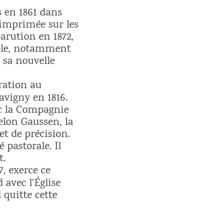
s en 1861 dans
t imprimée sur les
arution en 1872,
ible, notamment
 sa nouvelle
cration au
Savigny en 1816.
vec la Compagnie
elon Gaussen, la
et de précision.
 pastorale. Il
t.
7, exerce ce
 avec l’Église
 quitte cette