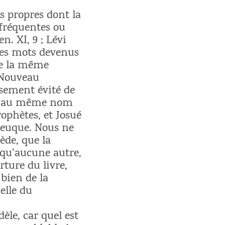
s propres dont la
 fréquentes ou
n. XI, 9 ; Lévi
ues mots devenus
 de la même
 Nouveau
sement évité de
tes au même nom
ophètes, et Josué
teuque. Nous ne
cède, que la
e qu’aucune autre,
rture du livre,
 bien de la
elle du
èle, car quel est