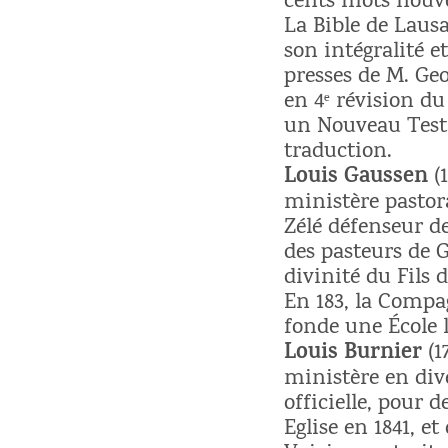
cents mots nouv
La Bible de Laus
son intégralité e
presses de M. Geo
en 4ᵉ révision d
un Nouveau Testa
traduction.
Louis Gaussen
(1
ministère pastora
Zélé défenseur de
des pasteurs de 
divinité du Fils 
En 183, la Compag
fonde une École l
Louis Burnier
(1
ministère en dive
officielle, pour 
Eglise en 1841, e