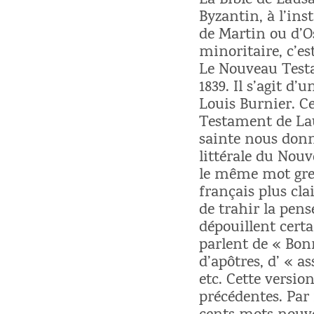
La Bible de Laus
Byzantin, à l’inst
de Martin ou d’Os
minoritaire, c’es
Le Nouveau Testa
1839. Il s’agit d
Louis Burnier. C
Testament de Lau
sainte nous donn
littérale du Nouv
le même mot grec
français plus cla
de trahir la pens
dépouillent certa
parlent de « Bonn
d’apôtres, d’ « a
etc. Cette versi
précédentes. Par 