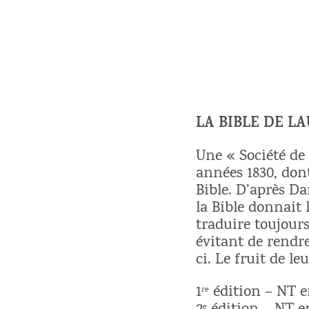
LA BIBLE DE L
Une « Société de 
années 1830, dont
Bible. D’après D
la Bible donnait
traduire toujour
évitant de rendre
ci. Le fruit de le
1ʳᵉ édition – NT 