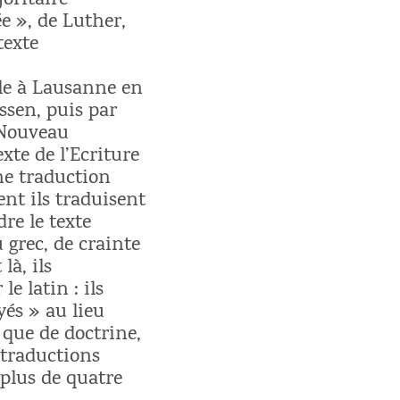
oritaire
ée », de Luther,
texte
sle à Lausanne en
ussen, puis par
 Nouveau
te de l’Ecriture
ne traduction
ent ils traduisent
re le texte
 grec, de crainte
là, ils
e latin : ils
yés » au lieu
t que de doctrine,
 traductions
 plus de quatre