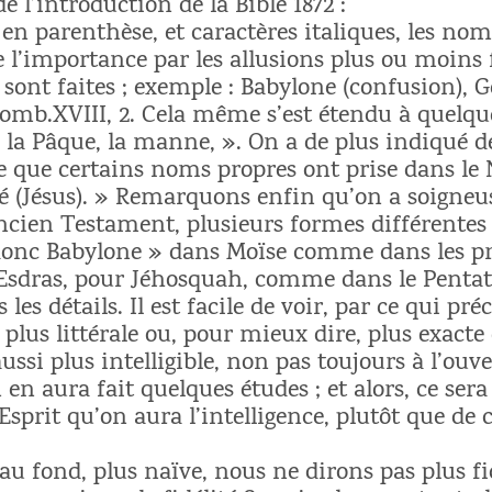
e l’introduction de la Bible 1872 :
en parenthèse, et caractères italiques, les nom
de l’importance par les allusions plus ou moins
sont faites ; exemple : Babylone (confusion), Ge
omb.XVIII, 2. Cela même s’est étendu à quelq
ue la Pâque, la manne, ». On a de plus indiqué
 que certains noms propres ont prise dans le
é (Jésus). » Remarquons enfin qu’on a soigneu
Ancien Testament, plusieurs formes différen
donc Babylone » dans Moïse comme dans les pr
d’Esdras, pour Jéhosquah, comme dans le Penta
les détails. Il est facile de voir, par ce qui pré
 plus littérale ou, pour mieux dire, plus exact
ussi plus intelligible, non pas toujours à l’ouve
en aura fait quelques études ; et alors, ce sera
sprit qu’on aura l’intelligence, plutôt que de c
 au fond, plus naïve, nous ne dirons pas plus fid