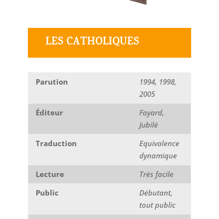
LES CATHOLIQUES
Parution
1994, 1998,
2005
Éditeur
Fayard,
Jubilé
Traduction
Equivalence
dynamique
Lecture
Très facile
Public
Débutant,
tout public