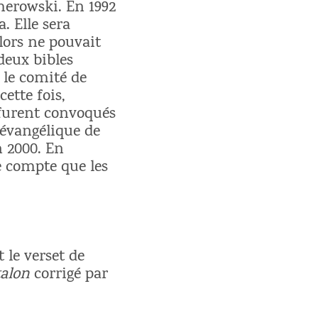
merowski. En 1992
a. Elle sera
lors ne pouvait
deux bibles
, le comité de
ette fois,
 furent convoqués
 évangélique de
n 2000. En
e compte que les
 le verset de
talon
corrigé par