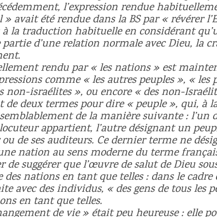
écédemment, l’expression rendue habituelleme
l » avait été rendue dans la BS par « révérer l’
 la traduction habituelle en considérant qu’
e partie d’une relation normale avec Dieu, la cr
ent.
llement rendu par « les nations » est mainte
pressions comme « les autres peuples », « les 
s non-israélites », ou encore « des non-Israélit
t de deux termes pour dire « peuple », qui, à la
isemblablement de la manière suivante : l’un d
locuteur appartient, l’autre désignant un peupl
r ou de ses auditeurs. Ce dernier terme ne dési
ne nation au sens moderne du terme français.
r de suggérer que l’œuvre de salut de Dieu sous
 des nations en tant que telles : dans le cadre 
aite avec des individus, « des gens de tous les 
ons en tant que telles.
angement de vie » était peu heureuse : elle po