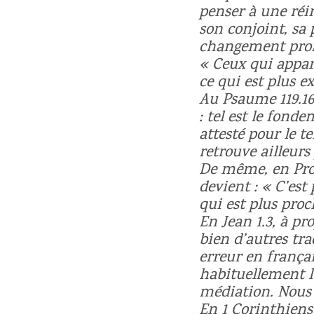
penser à une réin
son conjoint, sa 
changement profo
« Ceux qui appar
ce qui est plus ex
Au Psaume 119.160
: tel est le fond
attesté pour le t
retrouve ailleurs
De même, en Prove
devient : « C’est
qui est plus proc
En Jean 1.3, à p
bien d’autres tra
erreur en françai
habituellement l
médiation. Nous a
En 1 Corinthiens