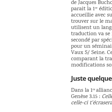
de Jacques Bucho
parait la 1ʳᵉ édit
accueillie avec s
trouver sur le ma
utilisent un langa
traduction va se
secondé par spéc
pour un séminair
Vaux S/ Seine. Ce
comparant la trad
modifications s
Juste quelque
Dans la 1ʳᵉ
allian
Genèse 3.15 :
Celle
celle-ci t’écraser