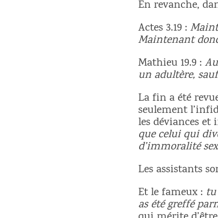
En revanche, dan
Actes 3.19 :
Maint
Maintenant donc,
Mathieu 19.9 :
Au
un adultère, sauf
La fin a été revu
seulement l’infi
les déviances et 
que celui qui di
d’immoralité sex
Les assistants so
Et le fameux :
tu
as été greffé pa
qui mérite d’être