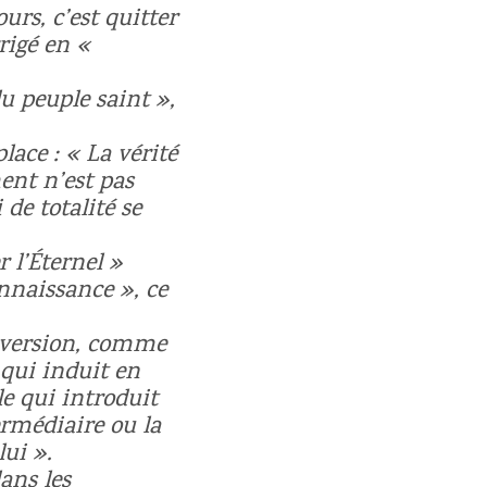
urs, c’est quitter
rigé en «
u peuple saint »,
lace : « La vérité
ment n’est pas
de totalité se
r l’Éternel »
onnaissance », ce
e version, comme
e qui induit en
le qui introduit
ermédiaire ou la
lui ».
ans les