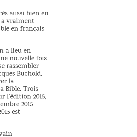
cès aussi bien en
e a vraiment
ible en français
n a lieu en
ne nouvelle fois
 se rassembler
cques Buchold,
er la
a Bible. Trois
r l’édition 2015,
vembre 2015
2015 est
.
lvain