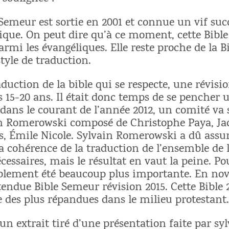
 Semeur est sortie en 2001 et connue un vif suc
ique. On peut dire qu’à ce moment, cette Bibl
armi les évangéliques. Elle reste proche de la B
tyle de traduction.
uction de la bible qui se respecte, une révisio
 15-20 ans. Il était donc temps de se pencher u
 dans le courant de l’année 2012, un comité va
in Romerowski composé de Christophe Paya, Ja
, Émile Nicole. Sylvain Romerowski a dû assur
a cohérence de la traduction de l’ensemble de l
essaires, mais le résultat en vaut la peine. Pou
siblement été beaucoup plus importante. En no
ttendue Bible Semeur révision 2015. Cette Bible 
e des plus répandues dans le milieu protestant
 un extrait tiré d’une présentation faite par sy