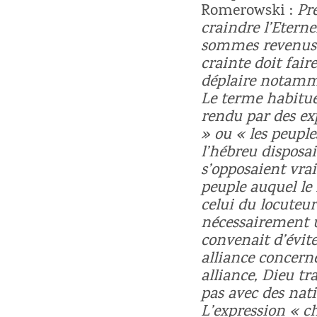
Romerowski :
Pr
craindre l’Eterne
sommes revenus à
crainte doit fair
déplaire notamm
Le terme habitue
rendu par des ex
» ou « les peuple
l’hébreu disposai
s’opposaient vra
peuple auquel le 
celui du locuteu
nécessairement u
convenait d’évite
alliance concerne
alliance, Dieu tr
pas avec des nati
L’expression « ch