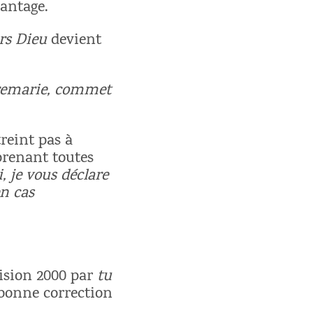
vantage.
rs Dieu
devient
e remarie, commet
reint pas à
prenant toutes
, je vous déclare
en cas
vision 2000 par
tu
 bonne correction