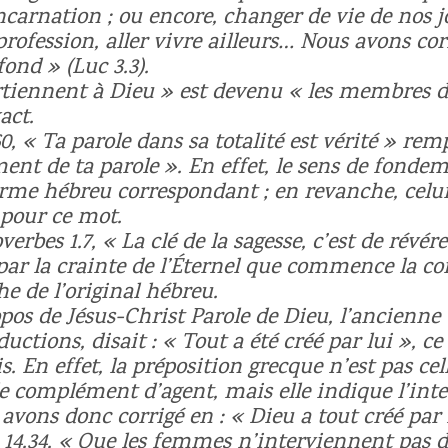
carnation ; ou encore, changer de vie de nos jo
profession, aller vivre ailleurs… Nous avons cor
nd » (Luc 3.3).
tiennent à Dieu » est devenu « les membres d
act.
, « Ta parole dans sa totalité est vérité » remp
ement de ta parole ». En effet, le sens de fonde
erme hébreu correspondant ; en revanche, celui 
 pour ce mot.
rbes 1.7, « La clé de la sagesse, c’est de révére
 par la crainte de l’Éternel que commence la c
he de l’original hébreu.
ropos de Jésus-Christ Parole de Dieu, l’ancienn
ductions, disait : « Tout a été créé par lui », c
s. En effet, la préposition grecque n’est pas cel
e complément d’agent, mais elle indique l’int
vons donc corrigé en : « Dieu a tout créé par 
 14.34, « Que les femmes n’interviennent pas d