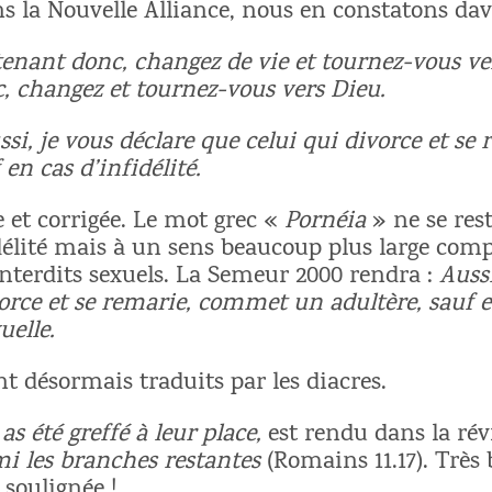
s la Nouvelle Alliance, nous en constatons da
enant donc, changez de vie et tournez-vous ve
 changez et tournez-vous vers Dieu.
ssi, je vous déclare que celui qui divorce et s
 en cas d’infidélité.
e et corrigée. Le mot grec «
Pornéia
» ne se rest
délité mais à un sens beaucoup plus large com
interdits sexuels. La Semeur 2000 rendra :
Aussi
vorce et se remarie, commet un adultère, sauf 
uelle.
nt désormais traduits par les diacres.
 as été greffé à leur place,
est rendu dans la ré
rmi les branches restantes
(Romains 11.17). Très
 soulignée !