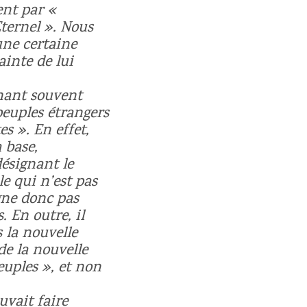
nt par «
Eternel ». Nous
une certaine
ainte de lui
nant souvent
peuples étrangers
es ». En effet,
 base,
ésignant le
e qui n’est pas
gne donc pas
 En outre, il
 la nouvelle
de la nouvelle
peuples », et non
uvait faire