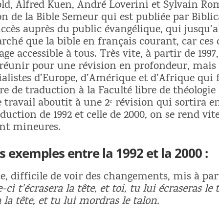
ld, Alfred Kuen, André Loverini et Sylvain Ro
ion de la Bible Semeur qui est publiée par Biblic
uccès auprès du public évangélique, qui jusqu’a
rché que la bible en français courant, car ces 
ge accessible à tous. Très vite, à partir de 1997
 réunir pour une révision en profondeur, mais c
ialistes d’Europe, d’Amérique et d’Afrique qui
e de traduction à la Faculté libre de théologie
 travail aboutit à une 2ᵉ révision qui sortira e
uction de 1992 et celle de 2000, on se rend vit
ont mineures.
s exemples entre la 1992 et la 2000 :
ce, difficile de voir des changements, mis à part
-ci t’écrasera la tête, et toi, tu lui écraseras le 
a la tête, et tu lui mordras le talon.