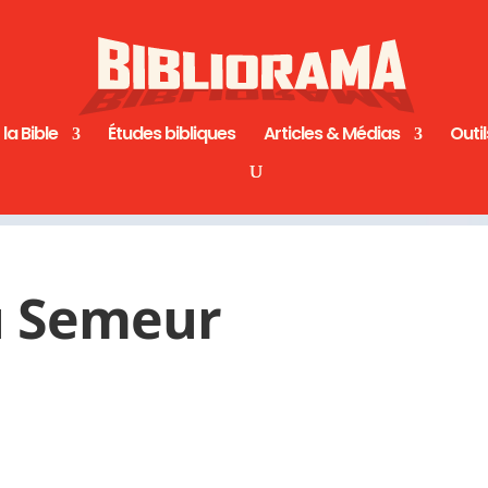
 la Bible
Études bibliques
Articles & Médias
Outil
u Semeur