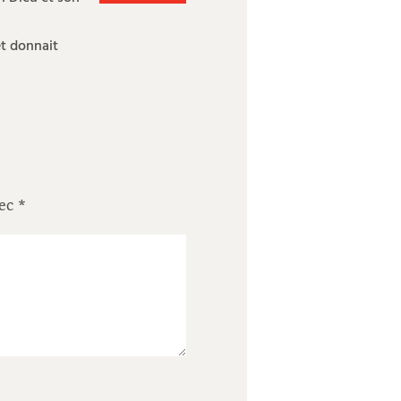
et donnait
vec
*