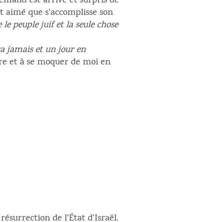
llemand est arrivé et surpris de
rait aimé que s’accomplisse son
 le peuple juif et la seule chose
ra jamais et un jour en
rire et à se moquer de moi en
ésurrection de l’État d’Israël.