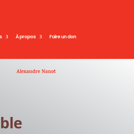
s
À propos
Faire un don
Alexandre Nanot
ible