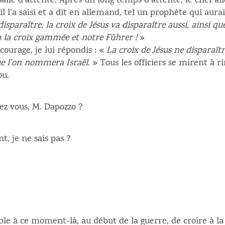
 salle d’attente. Après un long temps d’attente, le chef a
, il l’a saisi et a dit en allemand, tel un prophète qui au
isparaître, la croix de Jésus va disparaître aussi, ainsi que
ra la croix gammée et notre
Führer
!
»
ourage, je lui répondis : «
La croix de Jésus ne disparaît
que l’on nommera Israël
. » Tous les officiers se mirent à 
ou.
ez vous, M. Dapozzo ?
, je ne sais pas ?
le à ce moment-là, au début de la guerre, de croire à la r