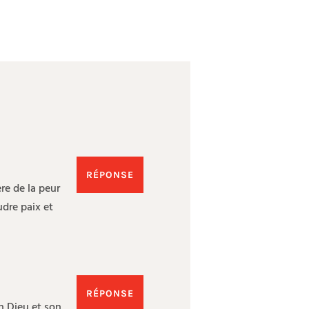
RÉPONSE
re de la peur
udre paix et
RÉPONSE
n Dieu et son