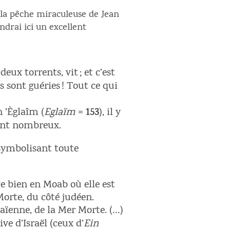
e la pêche miraculeuse de Jean
endrai ici un excellent
eux torrents, vit ; et c’est
s sont guéries ! Tout ce qui
n ’Èglaîm (
Eglaïm
=
153
), il y
ent nombreux.
 symbolisant toute
e bien en Moab où elle est
orte, du côté judéen.
 païenne, de la Mer Morte. (…)
ve d’Israël (ceux d’
Ein