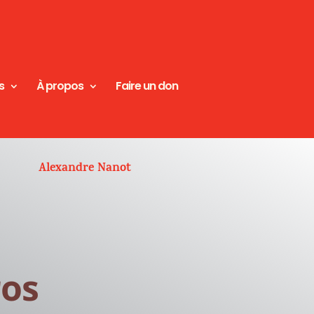
s
À propos
Faire un don
Alexandre Nanot
ros