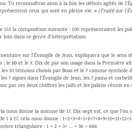
s. Tu reconnaîtras ainsi à la fois les débuts agités de l’Égl
représentent ceux qui sont en pleine vie. » (
Traité sur l’É
53 la composition suivante : 100 représentaient les païens
er loin dans ce genre d’interprétation.
entaire sur l’Évangile de Jean, expliquera que le sens d
10
7
 : le
et le
. Dix de par son usage dans la Première al
pte, les 10 témoins choisis par Boaz et le 7 comme symb
, les 7 signes dans l’Évangile de Jean, les 7 pains et corbeil
donc par ces deux chiffres les juifs et les païens réunis e
cela nous donne la somme de 17. Dix-sept est, ce que l’o
es de 1 à 17, cela nous donne : 1+2+3+4+5+6+7+8+9+10+11+12+
mbre triangulaire : 1 + 2 + 3+ … + 36 = 666