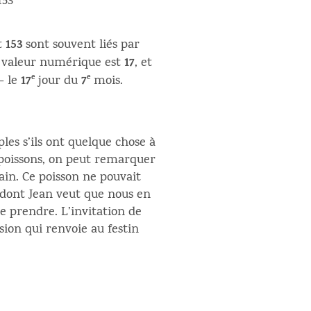
153
153
t
sont souvent liés par
17
 valeur numérique est
, et
17
e
7
e
– le
jour du
mois.
les s’ils ont quelque chose à
s poissons, on peut remarquer
pain. Ce poisson ne pouvait
e dont Jean veut que nous en
de prendre. L’invitation de
usion qui renvoie au festin