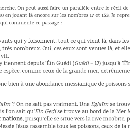
herche. On peut aussi faire un parallèle entre le récit d
17
153
9-10 en jouant là encore sur les nombres
et
. Je repr
qui commente ce passage :
vants qui y foisonnent, tout ce qui vient là, dans les d
), très nombreux. Oui, ces eaux sont venues là, et elle
 vit.
’y tiennent depuis ’Éïn Guédi (
Guédi
=
17
) jusqu’à ’Éï
ute espèce, comme ceux de la grande mer, extrêmem
 donc bien à une abondance messianique de poissons
laïm
? On ne sait pas vraiment. Une
Eglaïm
se trouv
s l’on sait qu’
Ein Gedi
se trouve au bord de la Mer M
 nations
, puisqu’elle se situe vers la rive moabite,
Messie Jésus rassemble tous les poissons, ceux de la ri