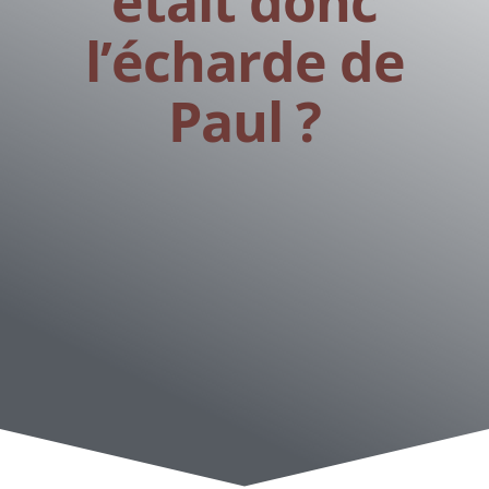
était donc
l’écharde de
Paul ?