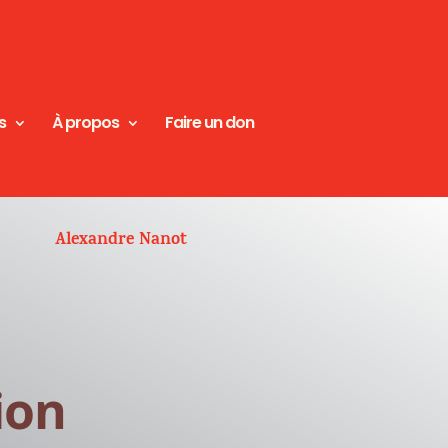
s
À propos
Faire un don
Alexandre Nanot
ion