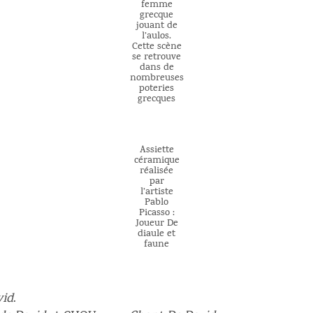
femme
grecque
jouant de
l’aulos.
Cette scène
se retrouve
dans de
nombreuses
poteries
grecques
Assiette
céramique
réalisée
par
l’artiste
Pablo
Picasso :
Joueur De
diaule et
faune
vid
.