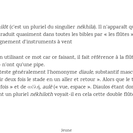
ilôt
(c’est un pluriel du singulier
nékhila
). Il n’apparaît
 traduit quasiment dans toutes les bibles par « les flûtes »
gnement d’instruments à vent
tilisant ce mot car ce faisant, il fait référence à la flût
» n’ont qu’une pipe.
 atteste généralement l’homonyme
diaule,
substantif masc
ir deux fois le stade en un aller et retour ». Alors que 
fois » et de αύλή,
aulè
(« vue, espace ». Diaulos étant do
nt un pluriel
nékhiloth
voyait-il en cela cette double flût
Jeune