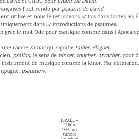
 de David
et CHOU pour
Chant De David
.
françaises l’ont rendu par
psaume de David
.
t utilisé et nous le retrouvons 57 fois dans toutes les 
 uniquement dans 57 introductions de psaumes.
en grec le mot Ode pour cantique comme dans l’
Apocaly
d’une racine
zamar
qui signifie
tailler, élaguer
.
ncien,
psallou
, le sens de
pincer, toucher, arracher
, pour 
un instrument de musique comme la kinor. Par extension,
compagné,
psaume
».
ISRAËL –
CIRCA
1956: un
timbre