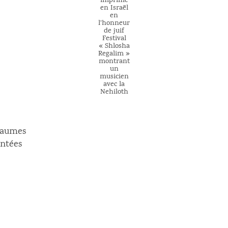
imprimé
en Israël
en
l’honneur
de juif
Festival
« Shlosha
Regalim »
montrant
un
musicien
avec la
Nehiloth
psaumes
ontées