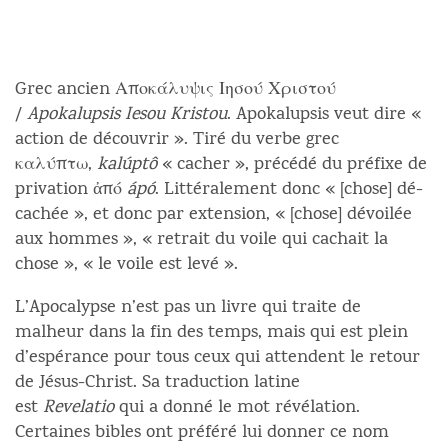
Grec ancien Αποκάλυψις Ιησού Χριστού
/
Apokalupsis Iesou Kristou
. Apokalupsis veut dire «
action de découvrir ». Tiré du verbe grec
καλύπτω,
kalúptô
« cacher », précédé du préfixe de
privation ἀπό
ápó
. Littéralement donc « [chose] dé-
cachée », et donc par extension, « [chose] dévoilée
aux hommes », « retrait du voile qui cachait la
chose », « le voile est levé ».
L’Apocalypse n’est pas un livre qui traite de
malheur dans la fin des temps, mais qui est plein
d’espérance pour tous ceux qui attendent le retour
de Jésus-Christ. Sa traduction latine
est
Revelatio
qui a donné le mot révélation.
Certaines bibles ont préféré lui donner ce nom