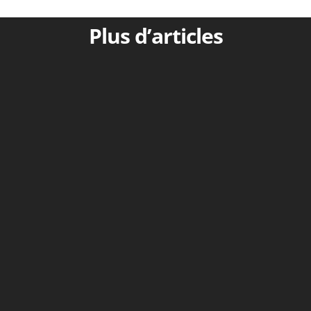
Plus d’articles
Osty (1973) : ils prendront des serpentsTOL
(2013) : ils prendront des serpents dans leurs
mains Amiot (1950) : ils prendront des
serpents avec la...