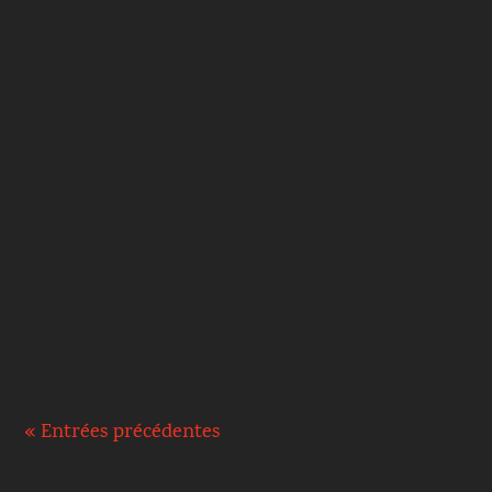
STAPFER : Je ne permets à la femme ni
d'enseigner, ni de s'émanciper de l'autorité de
l'homme ; qu'elle garde le silence. OSTV (2018)
: Mais je ne...
« Entrées précédentes