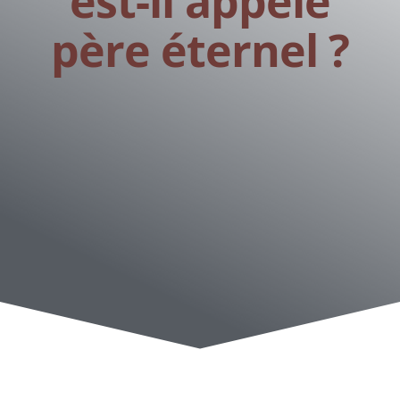
est-il appelé
père éternel ?