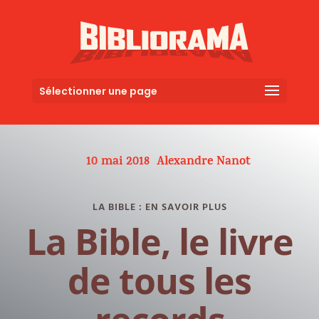
Sélectionner une page
10 mai 2018
Alexandre Nanot
LA BIBLE : EN SAVOIR PLUS
La Bible, le livre
de tous les