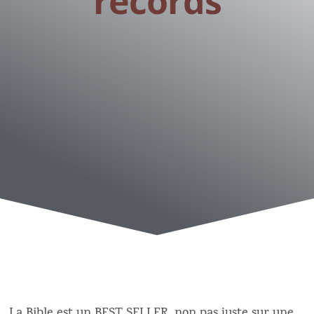
records
L
a Bible est un BEST SELLER, non pas juste sur une