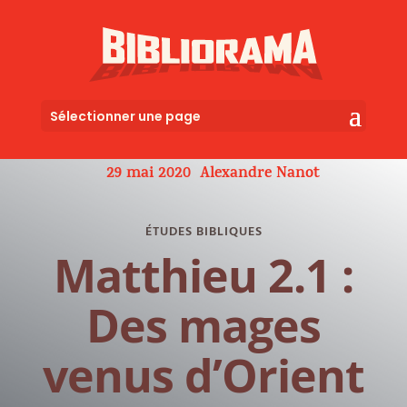
Sélectionner une page
29 mai 2020
Alexandre Nanot
ÉTUDES BIBLIQUES
Matthieu 2.1 :
Des mages
venus d’Orient