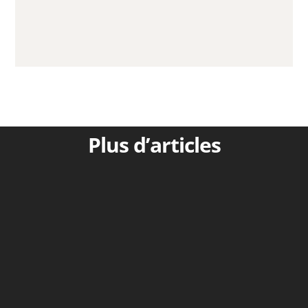
Plus d’articles
Osty (1973) : ils prendront des serpentsTOL