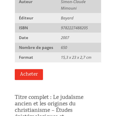
Auteur
Simon-Claude
Mimouni
Éditeur
Bayard
ISBN
9782227488205
Date
2007
Nombre de pages
650
Format
15,3 x 23 x 2,7 cm
Acheter
Titre complet : Le judaïsme
ancien et les origines du
christianisme – Études