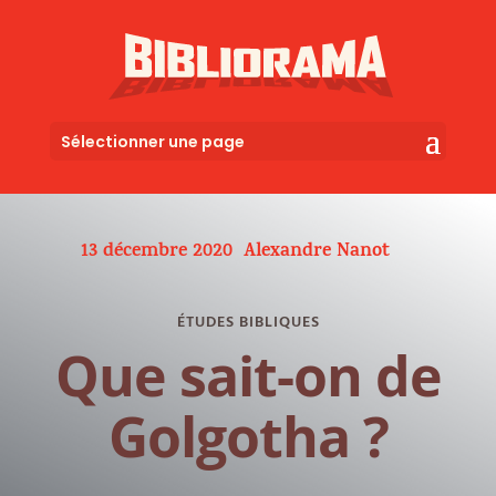
Sélectionner une page
13 décembre 2020
Alexandre Nanot
ÉTUDES BIBLIQUES
Que sait-on de
Golgotha ?