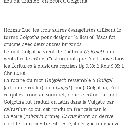
lieu dit Craniôn, en hébreu Golgotha.
Hormis Luc, les trois autres évangélistes utilisent le
terme Golgotha pour désigner le lieu où Jésus fut
crucifié avec deux autres brigands.
Le mot Golgotha vient de l’hébreu
Gulgoleth
qui
veut dire le crâne. C’est un mot que l’on trouve dans
les Écritures à plusieurs reprises (Jg 9.53; 2 Rois 9.35; 1
Chr 10.10).
La racine du mot
Gulgoleth
ressemble à
Guilgal
(action de rouler) ou à
Galgal
(roue). Golgotha, c’est
ce qui est rond au sommet, donc le crâne. Le mot
Golgotha fut traduit en latin dans la
Vulgate
par
calvarium
ce qui est rendu en français par le
Calvaire (
calvaria
-crâne).
Calvus
étant un dérivé
dont le nom calvitie est resté, il désigne un chauve