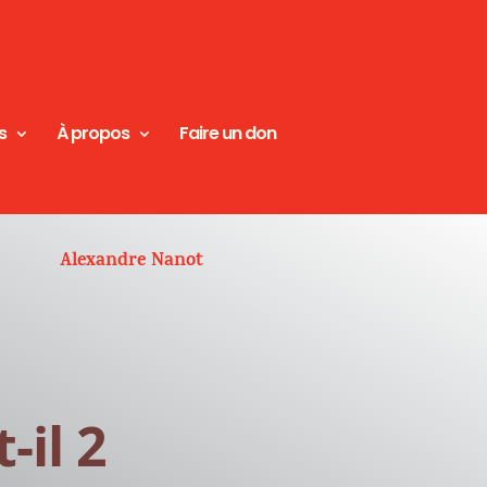
s
À propos
Faire un don
Alexandre Nanot
-il 2