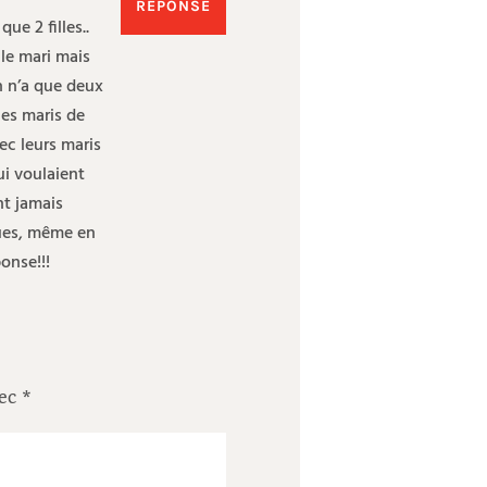
RÉPONSE
ue 2 filles..
le mari mais
th n’a que deux
les maris de
ec leurs maris
ui voulaient
nt jamais
nues, même en
ponse!!!
vec
*