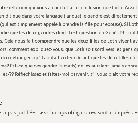
tre réflexion qui vous a conduit à la conclusion que Loth n’avait q
en dit que dans votre langage (langue) le gendre est directement 
 (qui est simplement appelé à prendre la fille pour épouse). Si Lo
ignifie que les deux gendres dont il est question en Genès 19, sont 
es. Cela nous fait comprendre que les deux filles de Loth vivent av
ors, comment expliquez-vous, que Loth soit sorti vers les gens q
 deux etrangers qu’il abritait en leur disant que les deux filles n’o
e? Est-ce que ces gendre (= maris) ne les auraient jamais con
lles/?? Réfléchissez et faites-moi parvenir, s’il vous plaît votre ré
e
ra pas publiée.
Les champs obligatoires sont indiqués a