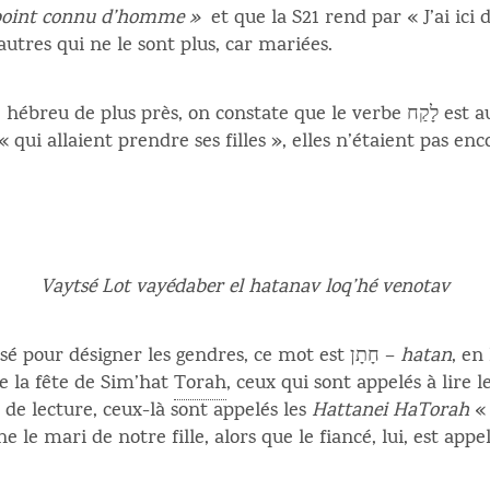
t point connu d’homme »
et que la S21 rend par « J’ai ici 
autres qui ne le sont plus, car mariées.
près, on constate que le verbe לָקַח est au participe présent, et qu’il
qui allaient prendre ses filles », elles n’étaient pas enc
Vaytsé Lot vayédaber el hatanav loq’hé venotav
Autre détail quant au mot utilisé pour désigner les gendres, ce mot est חָתָן –
hatan
, en
de la fête de Sim’hat
Torah
, ceux qui sont appelés à lire 
e lecture, ceux-là sont appelés les
Hattanei HaTorah
« 
 le mari de notre fille, alors que le fiancé, lui, est appe