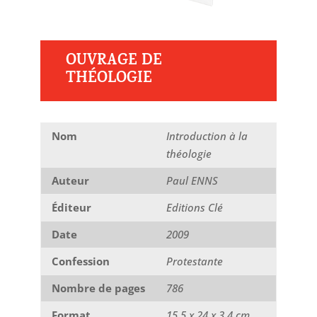
OUVRAGE DE
THÉOLOGIE
Nom
Introduction à la
théologie
Auteur
Paul ENNS
Éditeur
Editions Clé
Date
2009
Confession
Protestante
Nombre de pages
786
Format
15,5 x 24 x 3,4 cm