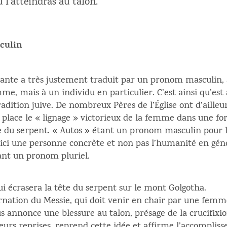
tu l’atteindras au talon.
culin
ante a très justement traduit par un pronom masculin, at
me, mais à un individu en particulier. C’est ainsi qu’est
adition juive. De nombreux Pères de l’Église ont d’aille
n place le « lignage » victorieux de la femme dans une fo
tête du serpent. « Autos » étant un pronom masculin pour 
est ici une personne concrète et non pas l’humanité en gé
sant un pronom pluriel.
ui écrasera la tête du serpent sur le mont Golgotha.
rnation du Messie, qui doit venir en chair par une femme,
us annonce une blessure au talon, présage de la crucifixio
urs reprises, reprend cette idée et affirme l’accomplis