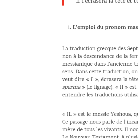
Il t’écrasera la tête et 
L’emploi du pronom mas
La traduction grecque des Sept
non à la descendance de la fem
messianique dans l’ancienne tr
sens. Dans cette traduction, o
veut dire « il », écrasera la 
sperma
» (le lignage). « Il » 
entendre les traductions utili
« IL » est le messie Yeshoua, q
Ce passage nous parle de l’inca
mère de tous les vivants. Il no
Le Nouveau Testament, à plusie