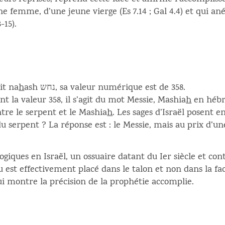
ne femme, d’une jeune vierge (Es 7.14 ; Gal 4.4) et qui a
-15).
it na
h
ash נחש, sa valeur numérique est de 358.
 la valeur 358, il s’agit du mot Messie, Mashia
h
ntre le serpent et le Mashia
h
. Les sages d’Israël posent e
du serpent ? La réponse est : le Messie, mais au prix d’un
ologiques en Israël, un ossuaire datant du Ier siècle et c
lou est effectivement placé dans le talon et non dans la 
ui montre la précision de la prophétie accomplie.