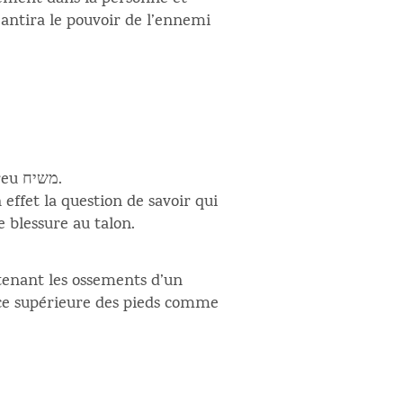
néantira le pouvoir de l’ennemi
en hébreu משיח.
n effet la question de savoir qui
e blessure au talon.
ontenant les ossements d’un
face supérieure des pieds comme