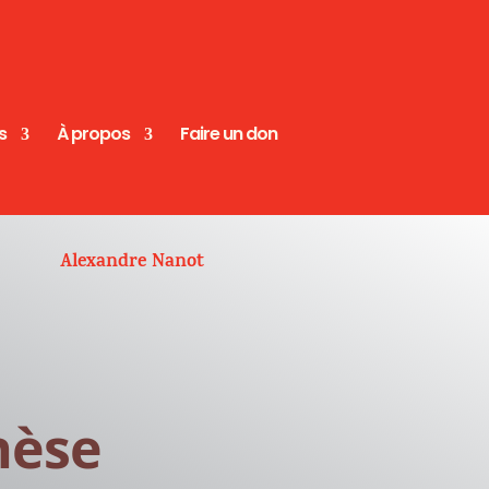
s
À propos
Faire un don
Alexandre Nanot
nèse