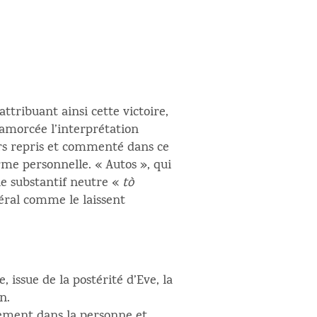
tribuant ainsi cette victoire,
 amorcée l’interprétation
urs repris et commenté dans ce
rme personnelle. « Autos », qui
le substantif neutre «
tò
néral comme le laissent
 issue de la postérité d’Eve, la
n.
sement dans la personne et