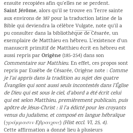
ensuite recopiées afin qu’elles ne se perdent.
Saint Jérôme
, alors qu’il se trouve en Terre sainte
aux environs de 387 pour la traduction latine de la
Bible qui deviendra la célèbre
Vulgate
, note qu’il a
pu consulter dans la bibliothèque de Césarée, un
exemplaire de Matthieu en hébreu. L’existence d’un
manuscrit primitif de Matthieu écrit en hébreu est
Origène
aussi repris par
(185-254) dans son
Commentaire sur Matthieu.
En effet, ces propos sont
repris par Eusèbe de Césarée, Origène note :
Comme
je l’ai appris dans la tradition au sujet des quatre
Évangiles qui sont aussi seuls incontestés dans l’Église
de Dieu qui est sous le ciel, d’abord a été écrit celui
qui est selon Matthieu, premièrement publicain, puis
apôtre de Jésus-Christ : il l’a édicté pour les croyants
venus du judaïsme, et composé en langue hébraïque
(
γράμμασιν Έβραιχοις
)
(Hist eccl. VI, 25, 4).
Cette affirmation a donné lieu à plusieurs