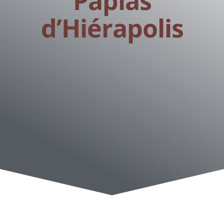
Papias
d’Hiérapolis