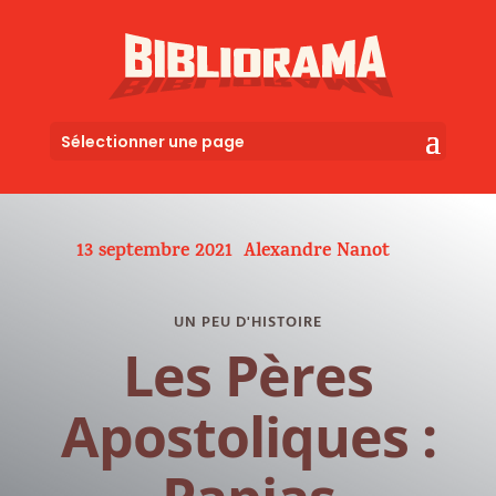
Sélectionner une page
13 septembre 2021
Alexandre Nanot
UN PEU D'HISTOIRE
Les Pères
Apostoliques :