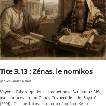
Tite 3.13 : Zénas, le nomikos
par
Alexandre Nanot
Voyons d’abord quelques traductions : S21 (2007) : Aide
avec empressement Zénas, l’expert de la loi.Bayard
(2001) : Occupe-toi avec soin du départ de Zénas,