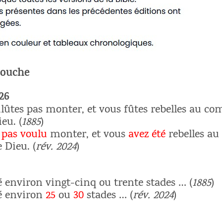
touche
26
ulûtes pas monter, et vous fûtes rebelles au
ieu. (
1885
)
 pas voulu
monter, et vous
avez été
rebelles 
e Dieu. (
rév. 2024
)
environ vingt-cinq ou trente stades … (
1885
)
é environ
25
ou
30
stades … (
rév. 2024
)