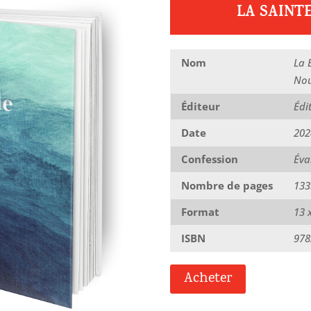
LA SAINTE
Nom
La 
Nou
Éditeur
Édi
Date
202
Confession
Éva
Nombre de pages
133
Format
13 
ISBN
978
Acheter