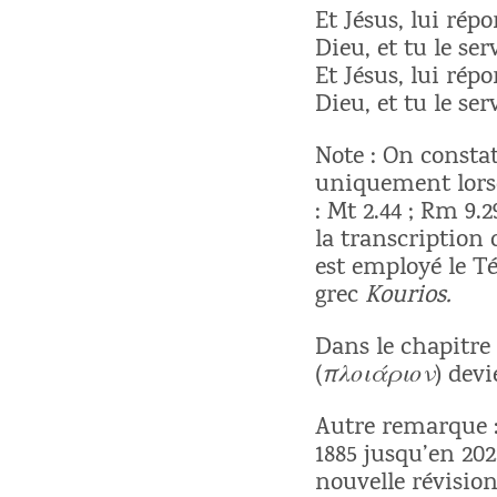
Et Jésus, lui rép
Dieu, et tu le ser
Et Jésus, lui rép
Dieu, et tu le ser
Note : On constat
uniquement lorsqu
: Mt 2.44 ; Rm 9.2
la transcription 
est employé le T
grec
Kourios.
Dans le chapitre 
(
πλοιάριον
) devi
Autre remarque :
1885 jusqu’en 20
nouvelle révision