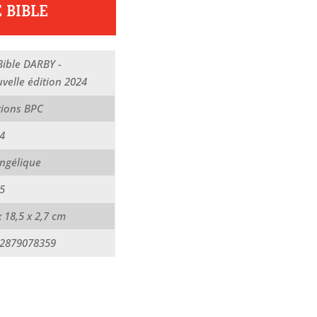
 BIBLE
Bible DARBY -
velle édition 2024
tions BPC
4
ngélique
5
x 18,5 x 2,7 cm
2879078359