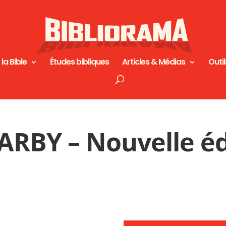
 la Bible
Études bibliques
Articles & Médias
Outil
DARBY – Nouvelle éd