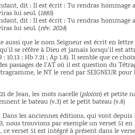
ondant, dit : Il est écrit : Tu rendras hommage
viras lui seul.
(
1885
)
ondant, dit : Il est écrit : Tu rendras hommage
viras lui seul.
(
rév. 2024
)
e aussi que le nom Seigneur est écrit en lettre
’il se réfère à Dieu et jamais lorsqu’il est attr
9 ; 10.13 ; Hb 7.21 ; Ap 1.8). Il semble que ce cho
des passages de l’AT où il est question du Tétr
étragramme, le NT le rend par SEIGNEUR pour l
21 de Jean, les mots nacelle (
ploion
) et petite n
ennent le bateau (v.3) et le petit bateau (v.8)
 Dans les anciennes éditions, qui vont depuis
23, nous trouvions par exemple un verset 51 en 
, ce verset 51 est intégré à présent dans le verse