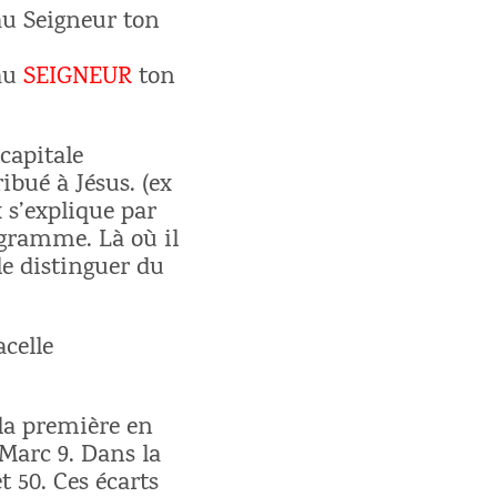
 au Seigneur ton
 au
SEIGNEUR
ton
 capitale
ibué à Jésus. (ex
ix s’explique par
agramme. Là où il
e distinguer du
acelle
 la première en
Marc 9. Dans la
t 50. Ces écarts