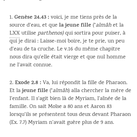
Genèse 24.43 :
voici, je me tiens près de la
la jeune fille
’
source d’eau, et que
(
almâh
et la
LXX
utilise
parthenos)
qui sortira pour puiser, à
qui je dirai : Laisse-moi boire, je te prie, un peu
d’eau de ta cruche. Le v.16 du même chapitre
nous dira qu’elle était vierge et que nul homme
ne l’avait connue.
Exode 2.8 :
Va, lui répondit la fille de Pharaon.
jeune fille
’
Et la
(
almâh
) alla chercher la mère de
l’enfant. Il s’agit bien là de Myriam, l’aînée de la
famille. On sait Moïse a 80 ans et Aaron 83
lorsqu’ils se présentent tous deux devant Pharaon
(Ex. 7.7) Myriam n’avait guère plus de 9 ans.