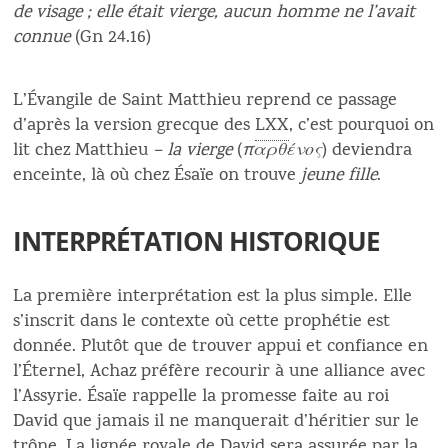
de visage ; elle était vierge, aucun homme ne l’avait
connue
(Gn 24.16)
L’Évangile de Saint Matthieu reprend ce passage
d’après la version grecque des
LXX
, c’est pourquoi on
lit chez Matthieu
– la vierge
(
παρθένος
) deviendra
enceinte, là où chez Ésaïe on trouve
jeune fille
.
INTERPRÉTATION HISTORIQUE
La première interprétation est la plus simple. Elle
s’inscrit dans le contexte où cette prophétie est
donnée. Plutôt que de trouver appui et confiance en
l’Éternel, Achaz préfère recourir à une alliance avec
l’Assyrie. Ésaïe rappelle la promesse faite au roi
David que jamais il ne manquerait d’héritier sur le
trône. La lignée royale de David sera assurée par la