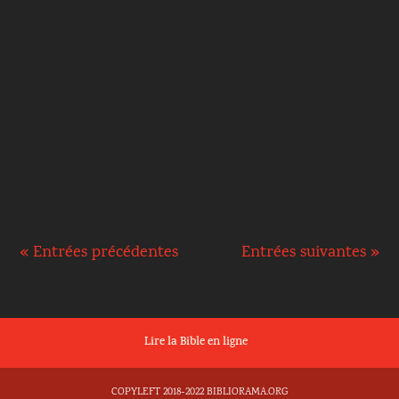
Il n’y a rien au-dessus de l'amour, dira
l’apôtre Paul. Tout devrait être motivé par
l’amour, tant nos pensées que nos actions. Je
pourrais faire...
« Entrées précédentes
Entrées suivantes »
Lire la Bible en ligne
COPYLEFT 2018-2022 BIBLIORAMA.ORG