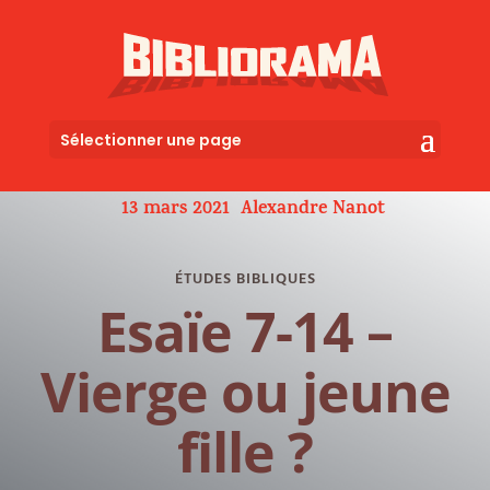
Sélectionner une page
13 mars 2021
Alexandre Nanot
ÉTUDES BIBLIQUES
Esaïe 7-14 –
Vierge ou jeune
fille ?