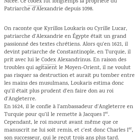
Nicée. Ce
codex
fut longtemps la propriété du
Patriarche d’Alexandrie depuis 1098.
On raconte que Kyrillos Loukaris ou Cyrille Lucar,
patriarche d’Alexandrie en Égypte était un grand
passionné des textes chrétiens. Alors qu’en 1621, il
devint patriarche de Constantinople, en Turquie, il
prit avec lui le
Codex
Alexandrinus. En raison des
troubles qui agitaient le Moyen-Orient, il ne voulut
pas risquer sa destruction et aurait pu tomber entre
les mains des musulmans, Loukaris estima donc
qu’il était plus prudent d’en faire don au roi
d’Angleterre.
En 1624, il le confie à l’ambassadeur d’Angleterre en
Turquie pour qu’il le remette à Jacques I
er
.
Cependant, le roi mourut avant même que ce
manuscrit ne lui soit remis, et c’est donc Charles I
er
,
son successeur, qui le reçut trois ans plus tard.