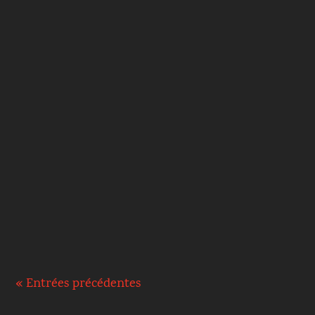
L'abbé Dassance fut chanoine honoraire de
Paris, vicaire générale de Montpellier et
professeur d'écriture sainte à la faculté de
théologie de Paris....
« Entrées précédentes