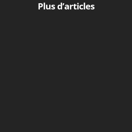
Plus d’articles
Ce que l’on appelle aujourd’hui Théodotion
fait référence à un traducteur d’une
ancienne version grecque de l’Ancien
Testament datant du IIe siècle...