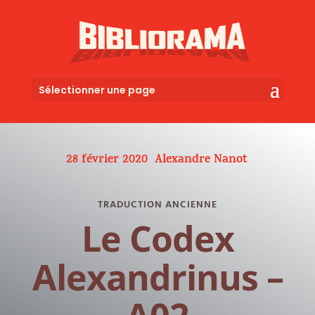
Sélectionner une page
28 février 2020
Alexandre Nanot
TRADUCTION ANCIENNE
Le Codex
Alexandrinus –